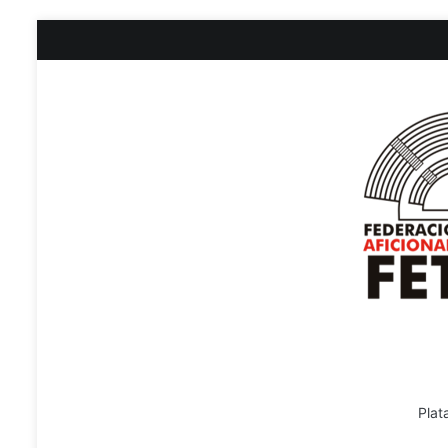
Ir
al
contenido
Plat