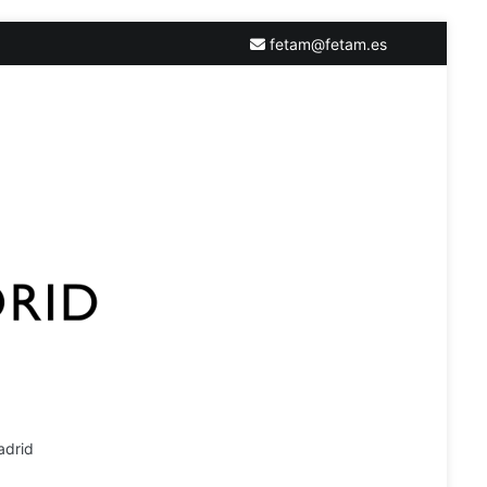
fetam@fetam.es
adrid